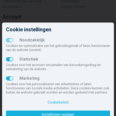
Valkenburg aan de Geul
Voerendaal
Beekdaelen
Gulpen-Wittem
Account
Inloggen
Cookie instellingen
Inschrijven
Wachtwoord vergeten
Noodzakelijk
Overige
Cookies ter optimalisatie van het gebruiksgemak of laten functioneren
van de website (vereist)
Nieuwbouwnieuws
Statistiek
Contact
Cookies voor het anoniem verzamelen van bezoekersgedrag ter
Zakelijk
verbetering van de website.
Deze site maakt deel uit van
www.nieuwbouw-nederland.nl
, met
Marketing
meer dan 85.466 nieuwbouwwoningen in 1.621 projecten de meest
Cookies voor het personaliseren van advertenties of laten
complete nieuwbouwsite van Nederland.
functioneren van sociale media activiteiten. Deze cookies kunnen ook
buiten de website gebruikt worden en worden gedeeld met partners.
Copyright © 2007- 2026 Xitres NieuwbouwOffice B.V.
Disclaimer
|
Cookiebeleid
Privacyverklaring & Cookiebeleid
|
Cookies instellen
Instellingen opslaan